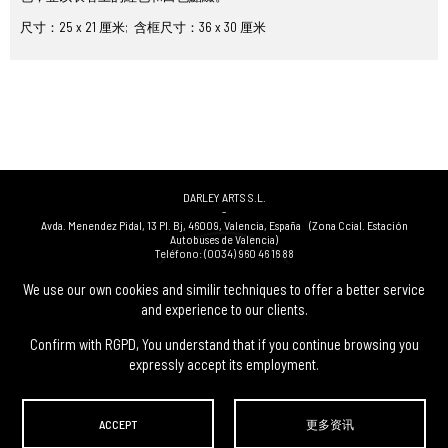
尺寸：25 x 21 厘米; 含框尺寸：36 x 30 厘米
DARLEY ARTS S.L.
-
Avda. Menendez Pidal, 13 Pl. Bj
,
46009
,
Valencia
,
España
(Zona Ccial. Estación
Autobuses de Valencia)
Teléfono:
(0034) 960 46 16 88
-
(0034) 963 40 48 21
We use our own cookies and similir techniques to offer a better service
-
and experience to our clients.
(0034) 669 53 68 89
(solo WhatsApp)
-
info@subastasdarley.com
Confirm with RGPD, You understand that if you continue browsing you
expressly accept its employment.
© Subastas Darley. 2026. 保留所有权利.
ACCEPT
更多资讯