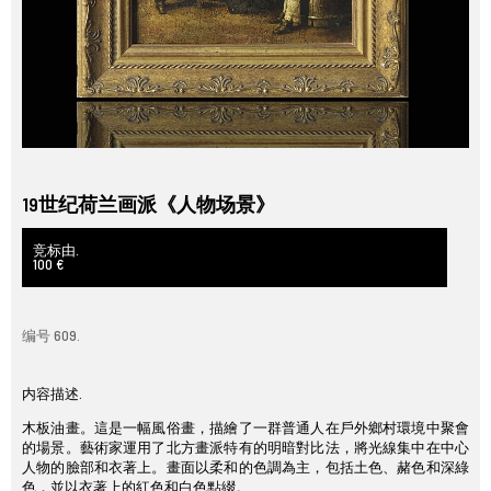
19世纪荷兰画派《人物场景》
竞标由.
100 €
编号 609.
内容描述.
木板油畫。這是一幅風俗畫，描繪了一群普通人在戶外鄉村環境中聚會
的場景。藝術家運用了北方畫派特有的明暗對比法，將光線集中在中心
人物的臉部和衣著上。畫面以柔和的色調為主，包括土色、赭色和深綠
色，並以衣著上的紅色和白色點綴。