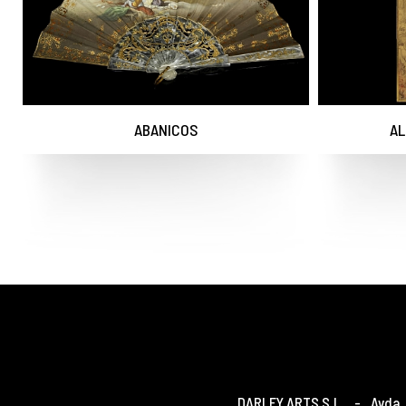
ABANICOS
AL
DARLEY ARTS S.L.
-
Avda. 