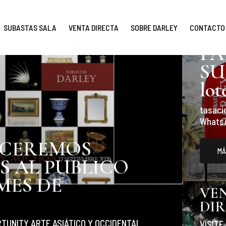
SUBASTAS SALA
VENTA DIRECTA
SOBRE DARLEY
CONTACTO
AD
PA
SU
lot
tasaci
WhatsAp
CEREMOS
MÁ
 AL PUBLICO
MES DE
VE
DI
TUNITY ARTE ASIÁTICO Y OCCIDENTAL
VISITE