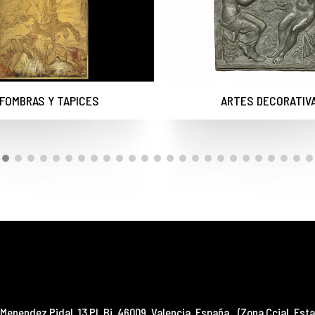
FOMBRAS Y TAPICES
ARTES DECORATIV
Menendez Pidal, 13 Pl. Bj
,
46009
,
Valencia
,
España
(Zona Ccial. Esta