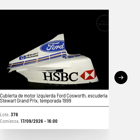
bierta de motor izquierda Ford Cosworth, escudería
Julián Ortego
ewart Grand Prix, temporada 1999
te.
376
Lote.
196
mienza.
17/09/2026 - 16:00
Comienza.
17