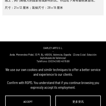
感上，與門廊後方的陰影形成鮮明對比。作品右下角有藝術家簽名。
尺寸：21 x 12 厘米；装裱尺寸：28 x 19 厘米
DARLEY ARTS S.L.
-
Avda. Menendez Pidal, 13 Pl. Bj
,
46009
,
Valencia
,
España
(Zona Ccial. Estación
Autobuses de Valencia)
Teléfono:
(0034) 960 46 16 88
-
(0034) 963 40 48 21
We use our own cookies and similir techniques to offer a better service
-
and experience to our clients.
(0034) 669 53 68 89
(solo WhatsApp)
-
info@subastasdarley.com
Confirm with RGPD, You understand that if you continue browsing you
expressly accept its employment.
© Subastas Darley. 2026. 保留所有权利.
ACCEPT
更多资讯