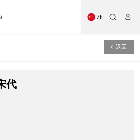
Zh
G
返回
宋代