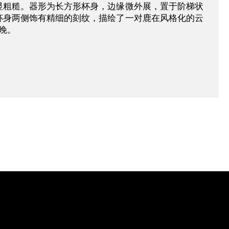
显粗糙。器形为长方形杯身，边缘微外展，置于阶梯状
杯身两侧饰有精细的刻纹，描绘了一对鹿在风格化的云
更晚。