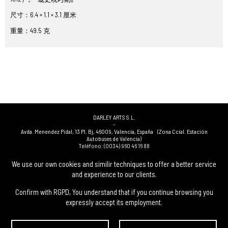
尺寸：6.4 × 1.1 × 3.1 厘米
重量：49.5 克
DARLEY ARTS S.L.
-
Avda. Menendez Pidal, 13 Pl. Bj
,
46009
,
Valencia
,
España
(Zona Ccial. Estación
Autobuses de Valencia)
Teléfono:
(0034) 960 46 16 88
-
(0034) 963 40 48 21
We use our own cookies and similir techniques to offer a better service
-
and experience to our clients.
(0034) 669 53 68 89
(solo WhatsApp)
-
info@subastasdarley.com
Confirm with RGPD, You understand that if you continue browsing you
expressly accept its employment.
© Subastas Darley. 2026. 保留所有权利.