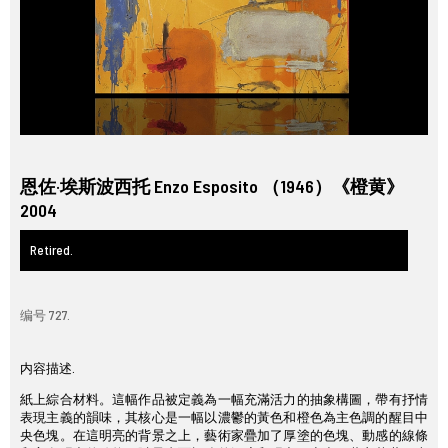
恩佐·埃斯波西托 Enzo Esposito （1946）《橙黄》
2004
Retired.
编号 727.
内容描述.
紙上綜合材料。這幅作品被定義為一幅充滿活力的抽象構圖，帶有抒情
表現主義的韻味，其核心是一幅以濃鬱的黃色和橙色為主色調的醒目中
央色塊。在這明亮的背景之上，藝術家疊加了厚塗的色塊、動感的線條