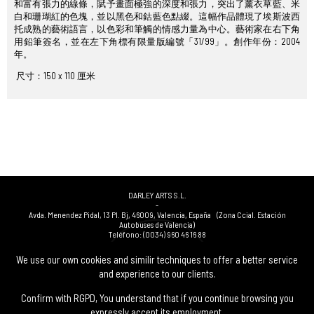
和富有張力的線條，賦予畫面極強的深度和張力，突出了薰衣草藍、米
白和珊瑚紅的色塊，並以黑色和鈷藍色點綴。這幅作品體現了埃斯波西
托成熟的藝術語言，以色彩和筆觸的情感力量為中心。藝術家在右下角
用鉛筆簽名，並在左下角標有限量版編號「31/99」。創作年份：2004
年。
尺寸：150 x 110 厘米
DARLEY ARTS S.L.
-
Avda. Menendez Pidal, 13 Pl. Bj
,
46009
,
Valencia
,
España
(Zona Ccial. Estación
Autobuses de Valencia)
Teléfono:
(0034) 960 46 16 88
-
(0034) 963 40 48 21
We use our own cookies and similir techniques to offer a better service
-
and experience to our clients.
(0034) 669 53 68 89
(solo WhatsApp)
-
info@subastasdarley.com
Confirm with RGPD, You understand that if you continue browsing you
expressly accept its employment.