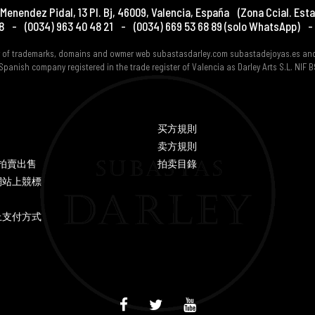
Menendez Pidal, 13 Pl. Bj
,
46009
,
Valencia
,
España
(Zona Ccial. Esta
8
-
(0034) 963 40 48 21
-
(0034) 669 53 68 89
(solo WhatsApp)
-
er of trademarks, domains and owmer web subastasdarley.com subastadejoyas.es an
Spanish company registered in the trade register of Valencia as Darley Arts S.L. NIF
买方規則
卖方規則
Y 拍賣出售
拍卖目錄
網站上競標
上支付方式