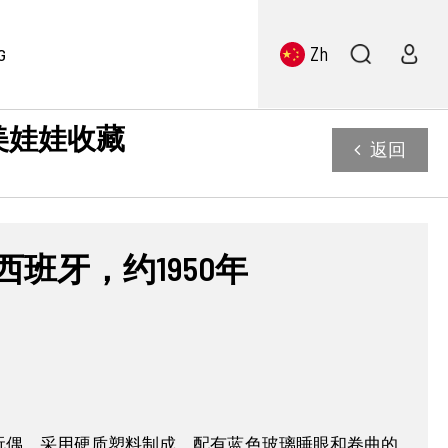
Zh
G
精美娃娃收藏
返回
，西班牙，约1950年
产的玩偶，采用硬质塑料制成，配有蓝色玻璃睡眼和卷曲的