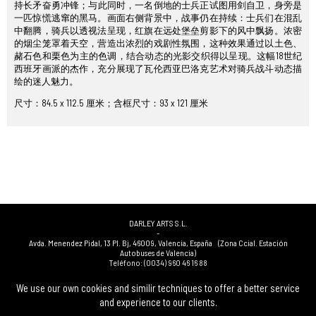
持长矛奋勇冲锋；与此同时，一名倒地的士兵正试图用剑自卫，身旁是
一匹惊慌逃窜的黑马。画面右侧背景中，战事仍在持续：士兵们在混乱
中翻腾，骑兵以透视法呈现，红旗在远处堡垒剪影下的风中飘扬。浓密
的烟尘笼罩着天空，营造出浓烈的戏剧性氛围，这种效果通过以土色、
赭石色和栗色为主的色调，结合动态的光影交织得以呈现。这幅18世纪
西班牙画派的杰作，充分展现了瓦伦西亚巴洛克艺术对骑兵战斗动态描
绘的迷人魅力。
尺寸：84.5 x 112.5 厘米；含框尺寸：93 x 121 厘米
DARLEY ARTS S.L.
-
Avda. Menendez Pidal, 13 Pl. Bj
,
46009
,
Valencia
,
España
(Zona Ccial. Estación
Autobuses de Valencia)
Teléfono:
(0034) 960 46 16 88
-
(0034) 963 40 48 21
We use our own cookies and similir techniques to offer a better service
-
and experience to our clients.
(0034) 669 53 68 89
(solo WhatsApp)
-