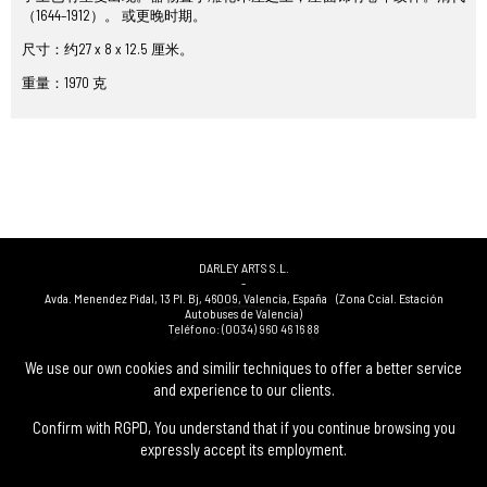
（1644–1912）。 或更晚时期。
尺寸：约27 x 8 x 12.5 厘米。
重量：1970 克
DARLEY ARTS S.L.
-
Avda. Menendez Pidal, 13 Pl. Bj
,
46009
,
Valencia
,
España
(Zona Ccial. Estación
Autobuses de Valencia)
Teléfono:
(0034) 960 46 16 88
-
(0034) 963 40 48 21
We use our own cookies and similir techniques to offer a better service
-
and experience to our clients.
(0034) 669 53 68 89
(solo WhatsApp)
-
info@subastasdarley.com
Confirm with RGPD, You understand that if you continue browsing you
expressly accept its employment.