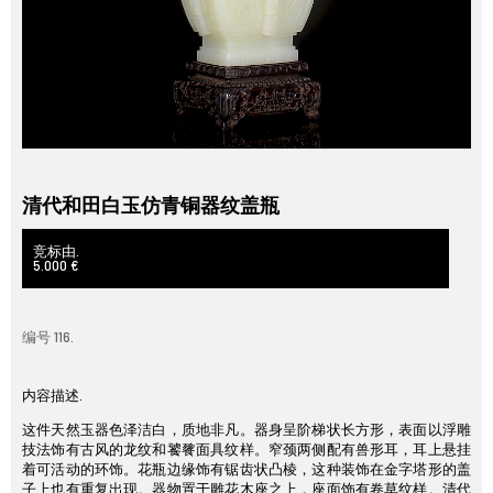
清代和田白玉仿青铜器纹盖瓶
竞标由.
5.000 €
编号 116.
内容描述.
这件天然玉器色泽洁白，质地非凡。器身呈阶梯状长方形，表面以浮雕
技法饰有古风的龙纹和饕餮面具纹样。窄颈两侧配有兽形耳，耳上悬挂
着可活动的环饰。花瓶边缘饰有锯齿状凸棱，这种装饰在金字塔形的盖
子上也有重复出现。器物置于雕花木座之上，座面饰有卷草纹样。清代