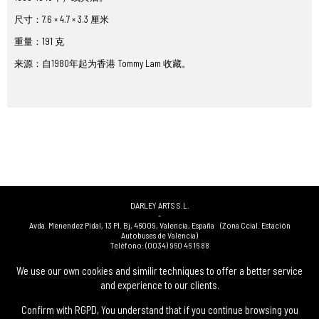
尺寸：7.6 × 4.7 × 3.3 厘米
重量：191 克
来源：自1980年起为香港 Tommy Lam 收藏。
DARLEY ARTS S.L.
-
Avda. Menendez Pidal, 13 Pl. Bj
,
46009
,
Valencia
,
España
(Zona Ccial. Estación
Autobuses de Valencia)
Teléfono:
(0034) 960 46 16 88
-
(0034) 963 40 48 21
We use our own cookies and similir techniques to offer a better service
-
and experience to our clients.
(0034) 669 53 68 89
(solo WhatsApp)
-
info@subastasdarley.com
Confirm with RGPD, You understand that if you continue browsing you