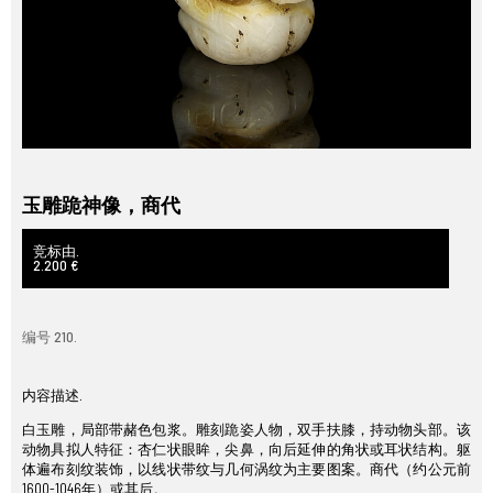
玉雕跪神像，商代
竞标由.
2.200 €
编号 210.
内容描述.
白玉雕，局部带赭色包浆。雕刻跪姿人物，双手扶膝，持动物头部。该
动物具拟人特征：杏仁状眼眸，尖鼻，向后延伸的角状或耳状结构。躯
体遍布刻纹装饰，以线状带纹与几何涡纹为主要图案。商代（约公元前
1600-1046年）或其后。