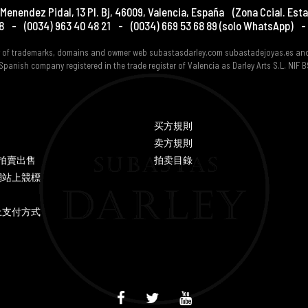
Menendez Pidal, 13 Pl. Bj
,
46009
,
Valencia
,
España
(Zona Ccial. Esta
8
-
(0034) 963 40 48 21
-
(0034) 669 53 68 89
(solo WhatsApp)
-
er of trademarks, domains and owmer web subastasdarley.com subastadejoyas.es an
Spanish company registered in the trade register of Valencia as Darley Arts S.L. NIF
买方規則
卖方規則
Y 拍賣出售
拍卖目錄
網站上競標
上支付方式