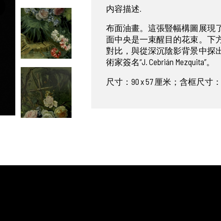
内容描述.
布面油畫。這張豎幅構圖展現
面中央是一束醒目的花束。下
對比，與從深沉陰影背景中探
術家簽名“J. Cebrián Mezquita”。
尺寸：90 x 57 厘米；含框尺寸：112