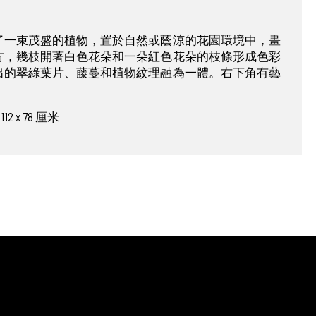
了一束茂盛的植物，置於自然或蔭涼的花園環境中，畫
方，幾枝開著白色花朵和一朵紅色花朵的枝條形成色彩
出的翠綠葉片、藤蔓和植物紋理融為一體。右下角有藝
 x 78 厘米