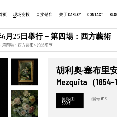
首页
现场竞投
直接销售
关于 DARLEY
CONTACT
BLO
年6月25日舉行－第四場：西方藝術
行－第四場：西方藝術
> 拍品细节
胡利奥·塞布里安·伊·
Mezquita（18
竞标由.
编号 613.
300 €