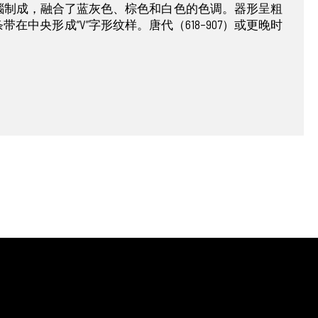
瑙制成，融合了蓝灰色、棕色和白色的色调。器形呈粗
在中央形成“V”字形纹样。唐代（618–907）或更晚时