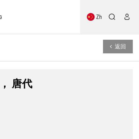
Zh
G
返回
， 唐代