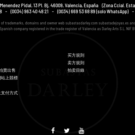
Menendez Pidal, 13 Pl. Bj
,
46009
,
Valencia
,
España
(Zona Ccial. Esta
8
-
(0034) 963 40 48 21
-
(0034) 669 53 68 89
(solo WhatsApp)
-
er of trademarks, domains and owmer web subastasdarley.com subastadejoyas.es an
Spanish company registered in the trade register of Valencia as Darley Arts S.L. NIF
买方規則
卖方規則
Y 拍賣出售
拍卖目錄
網站上競標
上支付方式