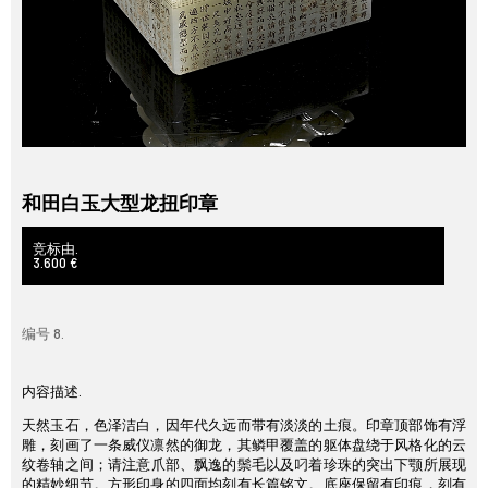
和田白玉大型龙扭印章
竞标由.
3.600 €
编号 8.
内容描述.
天然玉石，色泽洁白，因年代久远而带有淡淡的土痕。印章顶部饰有浮
雕，刻画了一条威仪凛然的御龙，其鳞甲覆盖的躯体盘绕于风格化的云
纹卷轴之间；请注意爪部、飘逸的鬃毛以及叼着珍珠的突出下颚所展现
的精妙细节。方形印身的四面均刻有长篇铭文。底座保留有印痕，刻有