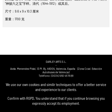
“神骏六之宝”字样。清代（1644–1912）或其后。
尺寸：9.6 x 9 x 10.3 厘米
重量：1700 克
DARLEY ARTS S.L.
-
Avda. Menendez Pidal, 13 Pl. Bj
,
46009
,
Valencia
,
España
(Zona Ccial. Estación
Autobuses de Valencia)
Teléfono:
(0034) 960 46 16 88
-
(0034) 963 40 48 21
We use our own cookies and similir techniques to offer a better service
-
and experience to our clients.
(0034) 669 53 68 89
(solo WhatsApp)
-
info@subastasdarley.com
Confirm with RGPD, You understand that if you continue browsing you
expressly accept its employment.