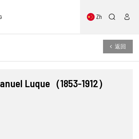
Zh
G
返回
el Luque（1853-1912）