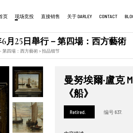
首页
现场竞投
直接销售
关于 DARLEY
CONTACT
BLO
年6月25日舉行－第四場：西方藝術
行－第四場：西方藝術
> 拍品细节
曼努埃爾·盧克 Manu
《船》
Retired.
编号 637.