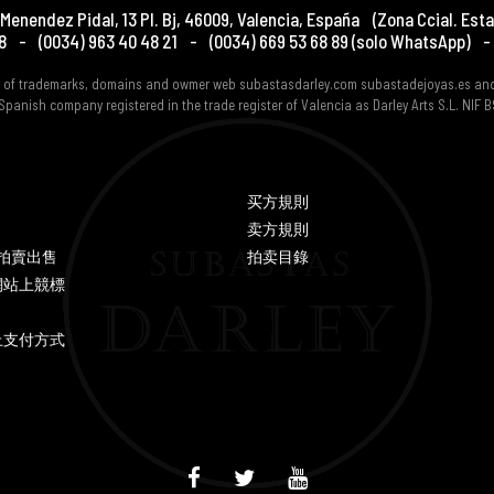
Menendez Pidal, 13 Pl. Bj
,
46009
,
Valencia
,
España
(Zona Ccial. Esta
8
-
(0034) 963 40 48 21
-
(0034) 669 53 68 89
(solo WhatsApp)
-
er of trademarks, domains and owmer web subastasdarley.com subastadejoyas.es an
Spanish company registered in the trade register of Valencia as Darley Arts S.L. NIF
买方規則
卖方規則
Y 拍賣出售
拍卖目錄
網站上競標
上支付方式