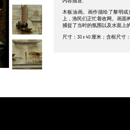
内容描述.
木板油画。画作描绘了黎明或
上，渔民们正忙着收网。画面
捕捉了当时的氛围以及水面上的光影
尺寸：30 x 40 厘米；含框尺寸：43