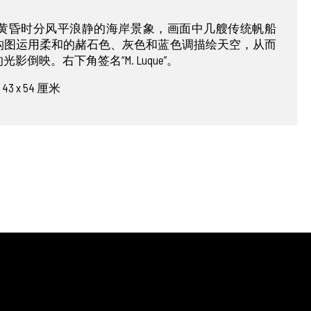
黄昏时分风平浪静的海岸景象，画面中几艘传统帆船
构图运用柔和的赭石色、灰色和蓝色调描绘天空，从而
倒映。右下角签名“M. Luque”。
 x 54 厘米