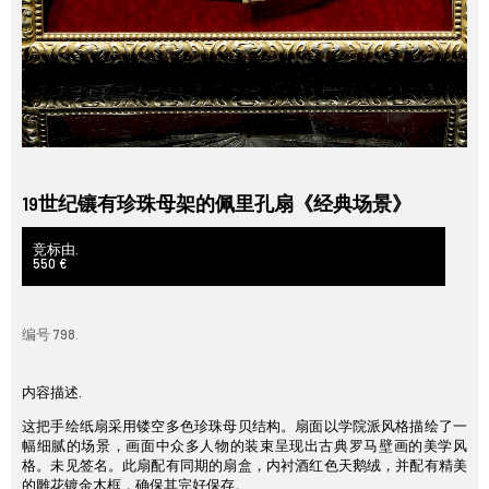
19世纪镶有珍珠母架的佩里孔扇《经典场景》
竞标由.
550 €
编号 798.
内容描述.
这把手绘纸扇采用镂空多色珍珠母贝结构。扇面以学院派风格描绘了一
幅细腻的场景，画面中众多人物的装束呈现出古典罗马壁画的美学风
格。未见签名。此扇配有同期的扇盒，内衬酒红色天鹅绒，并配有精美
的雕花镀金木框，确保其完好保存。