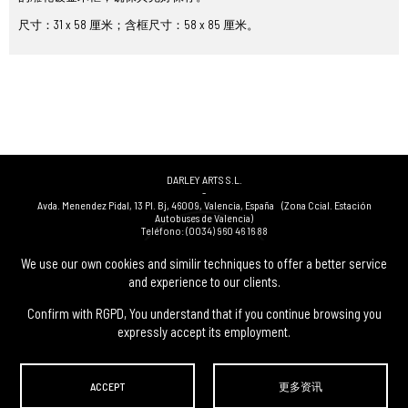
尺寸：31 x 58 厘米；含框尺寸：58 x 85 厘米。
DARLEY ARTS S.L.
-
Avda. Menendez Pidal, 13 Pl. Bj
,
46009
,
Valencia
,
España
(Zona Ccial. Estación
Autobuses de Valencia)
Teléfono:
(0034) 960 46 16 88
-
(0034) 963 40 48 21
We use our own cookies and similir techniques to offer a better service
-
and experience to our clients.
(0034) 669 53 68 89
(solo WhatsApp)
-
info@subastasdarley.com
Confirm with RGPD, You understand that if you continue browsing you
expressly accept its employment.
© Subastas Darley. 2026. 保留所有权利.
ACCEPT
更多资讯