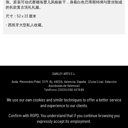
珠。原装可动式赛璐珞婴儿风格躯干，身着白色巴蒂斯特绸与蕾丝制成
的长款复古洗礼礼服。
尺寸：52 x 23 厘米
- 西班牙大型私人收藏。
DARLEY ARTS S.L.
-
Avda. Menendez Pidal, 13 Pl. Bj
,
46009
,
Valencia
,
España
(Zona Ccial. Estación
Autobuses de Valencia)
Teléfono:
(0034) 960 46 16 88
-
(0034) 963 40 48 21
We use our own cookies and similir techniques to offer a better service
-
and experience to our clients.
(0034) 669 53 68 89
(solo WhatsApp)
-
info@subastasdarley.com
Confirm with RGPD, You understand that if you continue browsing you
expressly accept its employment.