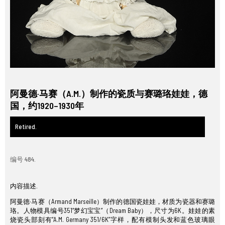
阿曼德·马赛（A.M.）制作的瓷质与赛璐珞娃娃，德
国，约1920–1930年
Retired.
编号 484.
内容描述.
阿曼德·马赛（Armand Marseille）制作的德国瓷娃娃，材质为瓷器和赛璐
珞。人物模具编号351“梦幻宝宝”（Dream Baby），尺寸为6K。娃娃的素
烧瓷头部刻有“A.M. Germany 351/6K”字样，配有模制头发和蓝色玻璃眼