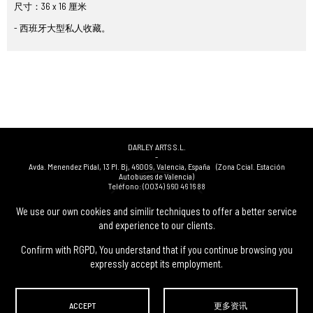
尺寸：36 x 16 厘米
- 西班牙大型私人收藏。
DARLEY ARTS S.L.
-
Avda. Menendez Pidal, 13 Pl. Bj
,
46009
,
Valencia
,
España
(Zona Ccial. Estación
Autobuses de Valencia)
Teléfono:
(0034) 960 46 16 88
-
(0034) 963 40 48 21
We use our own cookies and similir techniques to offer a better service
-
and experience to our clients.
(0034) 669 53 68 89
(solo WhatsApp)
-
info@subastasdarley.com
Confirm with RGPD, You understand that if you continue browsing you
expressly accept its employment.
© Subastas Darley. 2026. 保留所有权利.
ACCEPT
更多资讯