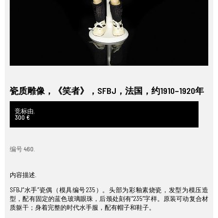
瓷质雕像，《笑者》，SFBJ，法国，约1910–1920年
竞标由.
300 €
编号 460.
内容描述.
SFBJ“水手”瓷偶（模具编号235）。头部为彩釉素烧瓷，发型为模压造
型，配有固定的蓝色玻璃眼珠，后颈处刻有“235”字样。原装可动复合材
质躯干；身着完整的时代水手服，配有帽子和鞋子。