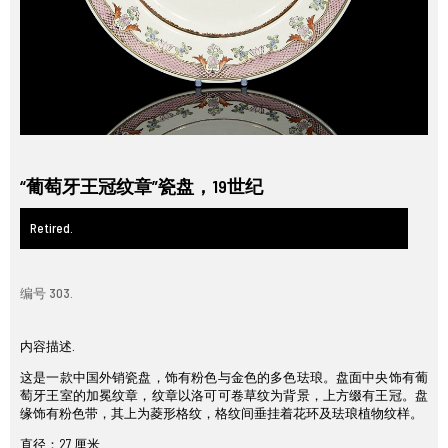
“葡萄牙王冠纹章”瓷盘，19世纪
Retired.
编号 303.
内容描述.
这是一款中国外销瓷盘，饰有粉色与金色的多色珐琅。盘面中央饰有葡
萄牙王室的加冕纹章，纹章以洛可可卷草纹为背景，上方缀有王冠。盘
缘饰有粉色带，其上为菱形格纹，格纹间垂挂着花环及珐琅植物纹样。
直径：27 厘米