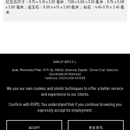
红宝石尺寸：6.75 x 5.10 x 3.93 毫米，7.08 x 5.60 x 3.30 毫米，6.75 x 5.08
x 3.90 毫米；蓝宝石：6.05 x 4.15 x 2.60 毫米； 钻石：4.45–3.75 x 2.45 毫
米
DARLEY ARTS S.L.
-
Avda. Menendez Pidal, 13 Pl. Bj
,
46009
,
Valencia
,
España
(Zona Ccial. Estación
Autobuses de Valencia)
Teléfono:
(0034) 960 46 16 88
-
(0034) 963 40 48 21
We use our own cookies and similir techniques to offer a better service
-
and experience to our clients.
(0034) 669 53 68 89
(solo WhatsApp)
-
info@subastasdarley.com
Confirm with RGPD, You understand that if you continue browsing you
expressly accept its employment.
© Subastas Darley. 2026. 保留所有权利.
ACCEPT
更多资讯