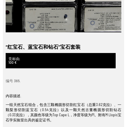
“红宝石、蓝宝石和钻石”宝石套装
竞标由.
100 €
编号 365.
内容描述.
一组天然宝石组合，包含三颗椭圆形切割红宝石（总重3.62克拉）、一
颗梨形切割蓝宝石（0.54克拉）以及一颗天然古董椭圆形切割钻石
（0.33克拉），其颜色等级为Top Cape L，净度等级为P1。附有M Llopis宝
石学实验室出具的鉴定证书。