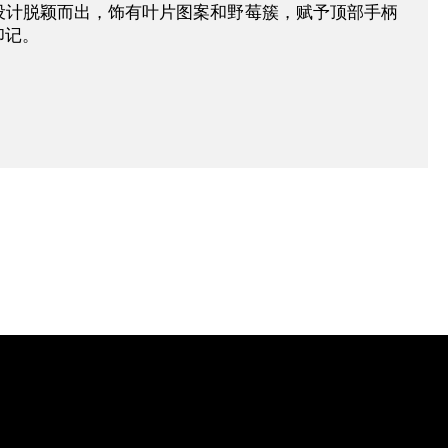
设计脱颖而出，饰有叶片图案和野莓簇，赋予顶部手柄
印记。