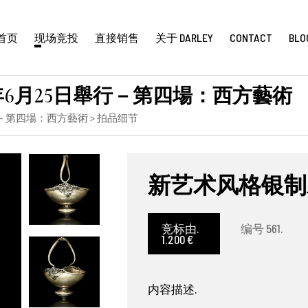
首页
现场竞投
直接销售
关于 DARLEY
CONTACT
BLO
年6月25日舉行－第四場：西方藝術
行－第四場：西方藝術
> 拍品细节
新艺术风格银制
竞标由.
编号 561.
1.200 €
内容描述.