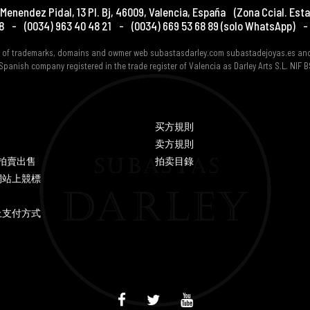
Menendez Pidal, 13 Pl. Bj
,
46009
,
Valencia
,
España
(Zona Ccial. Esta
8
-
(0034) 963 40 48 21
-
(0034) 669 53 68 89
(solo WhatsApp)
-
er of trademarks, domains and owmer web subastasdarley.com subastadejoyas.es an
Spanish company registered in the trade register of Valencia as Darley Arts S.L. NIF
买方規則
卖方規則
Y 拍賣出售
拍卖目錄
網站上競標
上支付方式