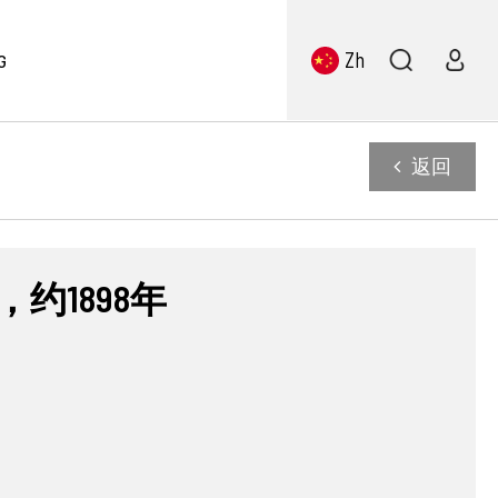
Zh
G
返回
，约1898年