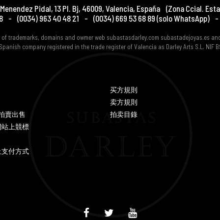
Menendez Pidal, 13 Pl. Bj
,
46009
,
Valencia
,
España
(Zona Ccial. Esta
8
-
(0034) 963 40 48 21
-
(0034) 669 53 68 89
(solo WhatsApp)
-
er of trademarks, domains and owmer web subastasdarley.com subastadejoyas.es an
Spanish company registered in the trade register of Valencia as Darley Arts S.L. NIF
买方規則
卖方規則
Y 拍賣出售
拍卖目錄
網站上競標
上支付方式