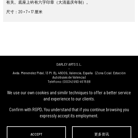
有关。底座上钤有六字印章（大清嘉庆年制）。
尺寸：20 × 7 × 17 厘米
DARLEY ARTS S.L.
-
Avda. Menendez Pidal, 13 Pl. Bj
,
46009
,
Valencia
,
España
(Zona Ccial. Estación
Autobuses de Valencia)
Teléfono:
(0034) 960 46 16 88
-
(0034) 963 40 48 21
We use our own cookies and similir techniques to offer a better service
-
and experience to our clients.
(0034) 669 53 68 89
(solo WhatsApp)
-
info@subastasdarley.com
Confirm with RGPD, You understand that if you continue browsing you
expressly accept its employment.
© Subastas Darley. 2026. 保留所有权利.
ACCEPT
更多资讯