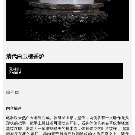
清代白玉檀香炉
竞标由.
2.400 €
编号 121.
内容描述.
此器以天然白玉雕制而成。器身呈圆形，壁低，两侧各有一只雕作龙头
形状的把手，把手上悬挂着可活动的环扣。器身外侧饰有卷草纹和镂空
花纹浮雕。器盖为一顶雕刻精美的檀木盖，饰有镂空的叶片纹样，顶部
缀有灵芝状的盖钮。器物置于雕有云纹和波纹的木质底座之上。清代