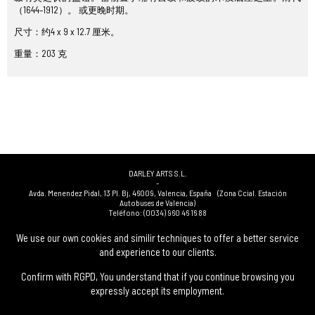
（1644–1912）。 或更晚时期。
尺寸：约4 x 9 x 12.7 厘米。
重量：203 克
DARLEY ARTS S.L.
-
Avda. Menendez Pidal, 13 Pl. Bj
,
46009
,
Valencia
,
España
(Zona Ccial. Estación
Autobuses de Valencia)
Teléfono:
(0034) 960 46 16 88
-
(0034) 963 40 48 21
We use our own cookies and similir techniques to offer a better service
-
and experience to our clients.
(0034) 669 53 68 89
(solo WhatsApp)
-
info@subastasdarley.com
Confirm with RGPD, You understand that if you continue browsing you
expressly accept its employment.