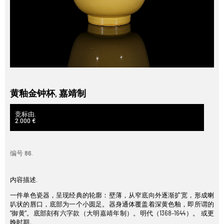
黄釉金钟杯, 嘉靖制
竞标由.
2.000 €
编号 86.
内容描述.
一件单色瓷器，呈现经典的轮廓：壁薄，从窄底向外逐渐扩宽，形成喇
叭状的唇口，底部为一个小圆足。器身通体覆盖着深黄色釉，即所谓的
“御黄”。底部刻有六字款（大明嘉靖年制）。明代（1368–1644）。 或更
晚时期。