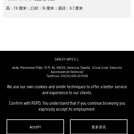
高：7.6 厘米；口径：16 厘米；底径：6.7 厘米
DARLEY ARTS S.L.
-
Avda. Menendez Pidal, 13 Pl. Bj
,
46009
,
Valencia
,
España
(Zona Ccial. Estación
Autobuses de Valencia)
Teléfono:
(0034) 960 46 16 88
-
(0034) 963 40 48 21
We use our own cookies and similir techniques to offer a better service
-
and experience to our clients.
(0034) 669 53 68 89
(solo WhatsApp)
-
info@subastasdarley.com
Confirm with RGPD, You understand that if you continue browsing you
expressly accept its employment.
© Subastas Darley. 2026. 保留所有权利.
ACCEPT
更多资讯