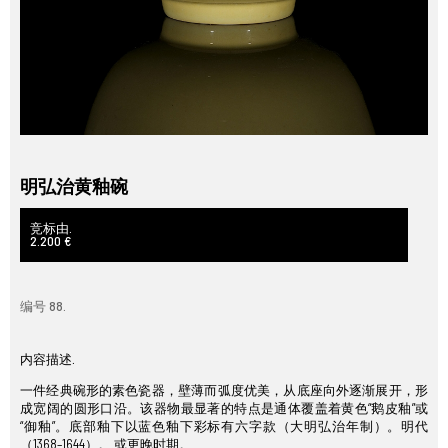
明弘治黄釉碗
竞标由.
2.200 €
编号 88.
内容描述.
一件经典碗形的素色瓷器，壁薄而弧度优美，从底座向外逐渐展开，形
成宽阔的圆形口沿。该器物最显著的特点是通体覆盖着黄色“鹅皮釉”或
“御釉”。底部釉下以蓝色釉下彩标有六字款（大明弘治年制）。明代
（1368–1644）。 或更晚时期。