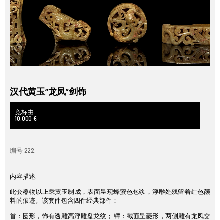
汉代黄玉“龙凤”剑饰
竞标由.
10.000 €
编号 222.
内容描述.
此套器物以上乘黄玉制成，表面呈现蜂蜜色包浆，浮雕处残留着红色颜
料的痕迹。该套件包含四件经典部件：
首：圆形，饰有透雕高浮雕盘龙纹； 镡：截面呈菱形，两侧雕有龙凤交