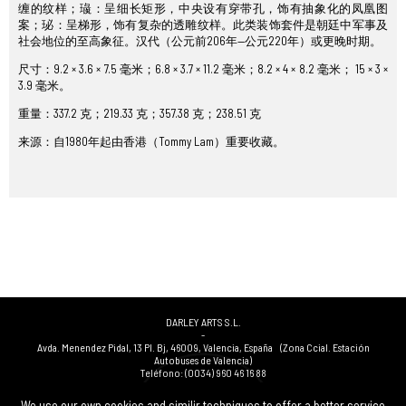
缠的纹样；璏：呈细长矩形，中央设有穿带孔，饰有抽象化的凤凰图
案；珌：呈梯形，饰有复杂的透雕纹样。此类装饰套件是朝廷中军事及
社会地位的至高象征。汉代（公元前206年—公元220年）或更晚时期。
尺寸：9.2 × 3.6 × 7.5 毫米；6.8 × 3.7 × 11.2 毫米；8.2 × 4 × 8.2 毫米； 15 × 3 ×
3.9 毫米。
重量：337.2 克；219.33 克；357.38 克；238.51 克
来源：自1980年起由香港（Tommy Lam）重要收藏。
DARLEY ARTS S.L.
-
Avda. Menendez Pidal, 13 Pl. Bj
,
46009
,
Valencia
,
España
(Zona Ccial. Estación
Autobuses de Valencia)
Teléfono:
(0034) 960 46 16 88
-
(0034) 963 40 48 21
We use our own cookies and similir techniques to offer a better service