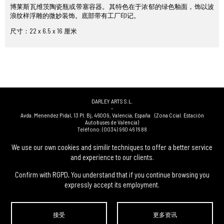
博莱斯瓦维茨陶瓷瓶或带塞容器。其特色在于浓郁的绿色釉面，饰以波
浪纹样浮雕的微妙装饰。底部带有工厂印记。
尺寸：22 x 6.5 x 16 厘米
DARLEY ARTS S.L.
-
Avda. Menendez Pidal, 13 Pl. Bj
,
46009
,
Valencia
,
España
(Zona Ccial. Estación
Autobuses de Valencia)
Teléfono:
(0034) 960 46 16 88
-
(0034) 963 40 48 21
We use our own cookies and similir techniques to offer a better service
-
and experience to our clients.
(0034) 669 53 68 89
(solo WhatsApp)
-
info@subastasdarley.com
Confirm with RGPD, You understand that if you continue browsing you
expressly accept its employment.
© Subastas Darley. 2026. 保留所有权利.
接受
更多资讯