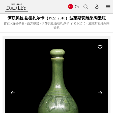
Zh
伊莎贝拉·兹德扎尔卡（1922–2010）波莱斯瓦维采陶瓷瓶
首页
>
直接销售
>
西方瓷器
> 伊莎贝拉·兹德扎尔卡（1922–2010）波莱斯瓦维采陶
瓷瓶