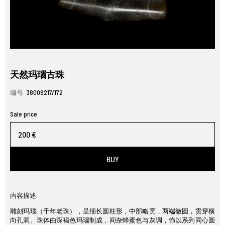
天然玛瑙古珠
编号.
38009217/172
Sale price
200 €
BUY
内容描述.
雕刻玛瑙（千年老珠），呈细长圆柱形，中部略宽，两端微圆，贯穿横
向孔洞。珠体由深褐色玛瑙制成，间杂蜂蜜色与灰调，饰以系列同心圆