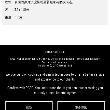
纹饰。表面因岁月沉淀呈现显著包浆与磨损痕迹。
尺寸：3.9 x 1 厘米
重量：11.7 克
DARLEY ARTS S.L.
-
Avda. Menendez Pidal, 13 Pl. Bj
,
46009
,
Valencia
,
España
(Zona Ccial. Estación
Autobuses de Valencia)
Teléfono:
(0034) 960 46 16 88
-
(0034) 963 40 48 21
We use our own cookies and similir techniques to offer a better service
-
and experience to our clients.
(0034) 669 53 68 89
(solo WhatsApp)
-
info@subastasdarley.com
Confirm with RGPD, You understand that if you continue browsing you
expressly accept its employment.
© Subastas Darley. 2026. 保留所有权利.
接受
更多资讯