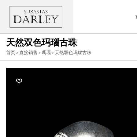
天然双色玛瑙古珠
首页
>
直接销售
>
瑪瑙
> 天然双色玛瑙古珠