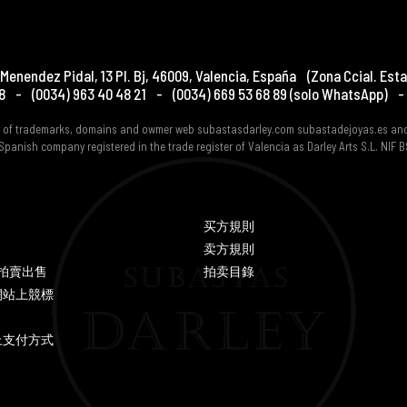
Menendez Pidal, 13 Pl. Bj
,
46009
,
Valencia
,
España
(Zona Ccial. Esta
8
-
(0034) 963 40 48 21
-
(0034) 669 53 68 89
(solo WhatsApp)
-
er of trademarks, domains and owmer web subastasdarley.com subastadejoyas.es an
Spanish company registered in the trade register of Valencia as Darley Arts S.L. NIF
买方規則
卖方規則
Y 拍賣出售
拍卖目錄
網站上競標
上支付方式