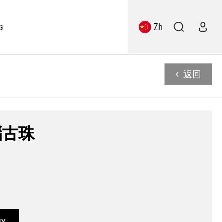
Zh
G
返回
瑙古珠
UY