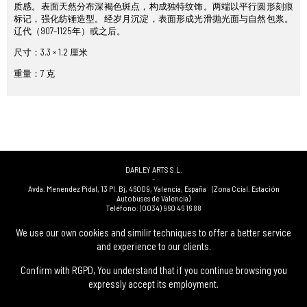
质感。表面天然分布深褐色斑点，构成独特纹饰。两端以平行圆形刻痕
标记，强化纺锤造型。经岁月沉淀，表面形成光滑抛光面与自然包浆。
辽代（907–1125年）或之后。
尺寸：3.3 × 1.2 厘米
重量：7 克
DARLEY ARTS S.L.
-
Avda. Menendez Pidal, 13 Pl. Bj
,
46009
,
Valencia
,
España
(Zona Ccial. Estación
Autobuses de Valencia)
Teléfono:
(0034) 960 46 16 88
-
(0034) 963 40 48 21
We use our own cookies and similir techniques to offer a better service
-
and experience to our clients.
(0034) 669 53 68 89
(solo WhatsApp)
-
info@subastasdarley.com
Confirm with RGPD, You understand that if you continue browsing you
expressly accept its employment.