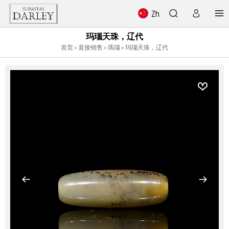
Zh
玛瑙天珠，辽代
首页
>
直接销售
>
瑪瑙
> 玛瑙天珠，辽代