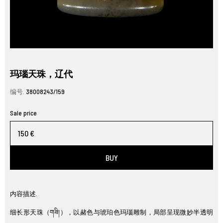
玛瑙天珠，辽代
编号.
38008243/159
Sale price
150 €
BUY
内容描述.
细长形天珠（གཟི།），以赭色与琥珀色玛瑙雕制，局部呈现微妙半透明