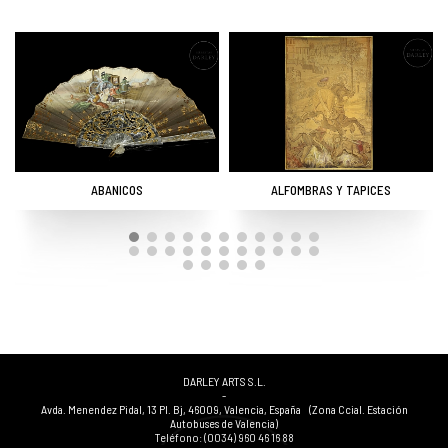
ABANICOS
ALFOMBRAS Y TAPICES
DARLEY ARTS S.L.
-
Avda. Menendez Pidal, 13 Pl. Bj
,
46009
,
Valencia
,
España
(Zona Ccial. Estación
Autobuses de Valencia)
Teléfono:
(0034) 960 46 16 88