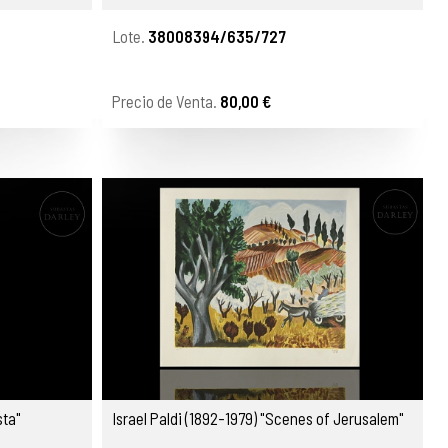
Lote.
38008394/635/727
Precio de Venta.
80,00 €
sta"
Israel Paldi (1892-1979) "Scenes of Jerusalem"