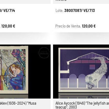
/ VE/714
Lote.
38007087/ VE/713
.
120,00 €
Precio de Venta.
120,00 €
klev (1936-2024) "Musa
Alice Aycock (1946) “The jellyfish 
teacup”, 2003