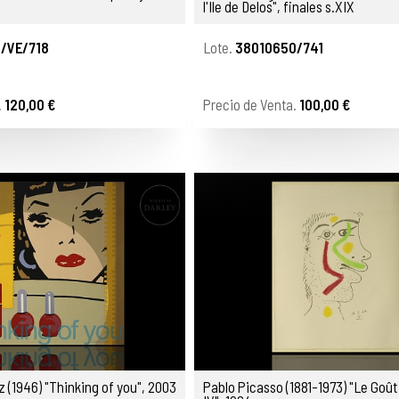
l'Ile de Delos", finales s.XIX
 /VE/718
Lote.
38010650/741
.
120,00 €
Precio de Venta.
100,00 €
 (1946) "Thinking of you", 2003
Pablo Picasso (1881-1973) "Le Goû