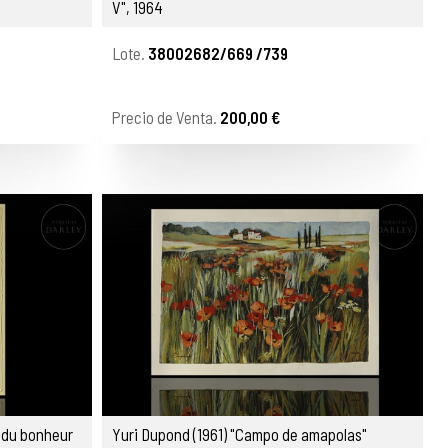
V", 1964
Lote.
38002682/669 /739
Precio de Venta.
200,00 €
t du bonheur
Yuri Dupond (1961) "Campo de amapolas"