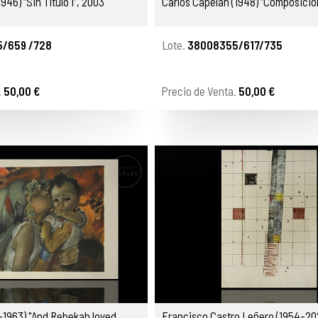
946) “Sin Título I”, 2003
Carlos Capelán (1948) “Composició
/659 /728
Lote.
38008355/617/735
.
50,00 €
Precio de Venta.
50,00 €
–1963) "And Rebekah loved
Francisco Castro Leñero (1954-20