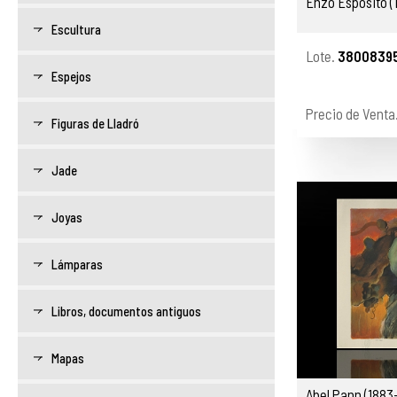
Enzo Espósito (1
Escultura
Lote.
38008395
Espejos
Precio de Venta
Figuras de Lladró
Jade
Joyas
Lámparas
Libros, documentos antiguos
Mapas
Abel Pann (1883