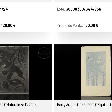
/724
Lote.
38008380/644/736
.
120,00 €
Precio de Venta.
150,00 €
69) “Naturaleza I”, 2003
Harry Araten (1936-2001) "Equilibri