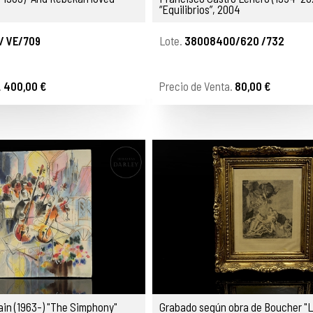
“Equilibrios”, 2004
/ VE/709
Lote.
38008400/620 /732
.
400,00 €
Precio de Venta.
80,00 €
in (1963-) "The Simphony"
Grabado según obra de Boucher "