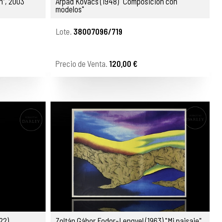
n”, 2003
Arpad Kovacs (1948) "Composición con
modelos"
Lote.
38007096/719
Precio de Venta.
120,00 €
22)
Zoltán Gábor Fodor-Lengyel (1963) "Mi paisaje",