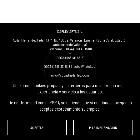
DARLEY ARTS S.L.
-
Avda. Menendez Pidal, 13 Pl. Bj
,
46009
,
Valencia
,
España
(Zona Ccial. Estación
Autobuses de Valencia)
Teléfono:
(0034) 960 46 16 88
-
(0034) 963 40 48 21
-
(0034) 669 53 68 89
(solo WhatsApp)
-
info@subastasdarley.com
Utilizamos cookies propias y de terceros para ofrecer una mejor
experiencia y servicio a los usuarios.
© Subastas Darley. 2026. Todos los derechos reservados.
De conformidad con el RGPD, se entiende que si continúas navegando
aceptas expresamente su empleo.
ACEPTAR
MÁS INFORMACIÓN