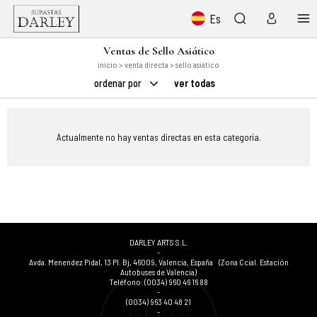
Es
Ventas de Sello Asiático
inicio
>
venta directa
> sello asiático
ordenar por
ver todas
Actualmente no hay ventas directas en esta categoría.
DARLEY ARTS S.L.
-
Avda. Menendez Pidal, 13 Pl. Bj
,
46009
,
Valencia
,
España
(Zona Ccial. Estación
Autobuses de Valencia)
Teléfono:
(0034) 960 46 16 88
-
(0034) 963 40 48 21
-