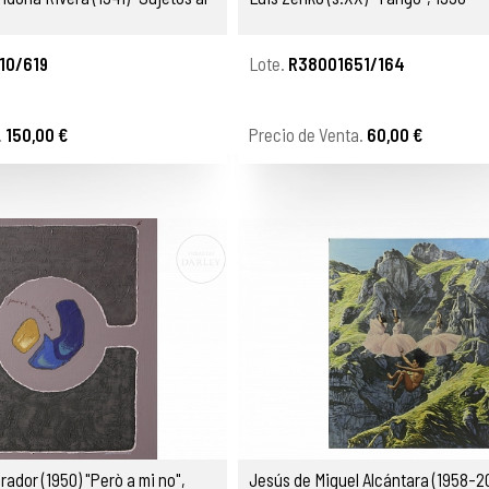
10/619
Lote.
R38001651/164
.
150,00 €
Precio de Venta.
60,00 €
ador (1950) "Però a mi no",
Jesús de Miguel Alcántara (1958-2