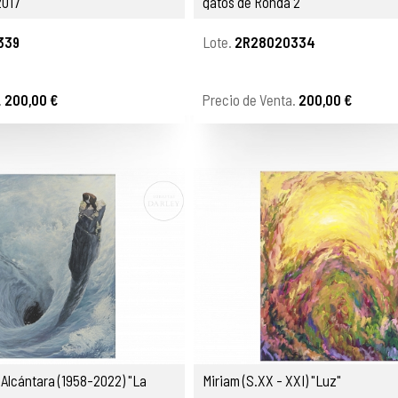
2017
gatos de Ronda 2"
339
Lote.
2R28020334
.
200,00 €
Precio de Venta.
200,00 €
 (1958-2022) "La
Miriam (S.XX - XXI) "Luz"