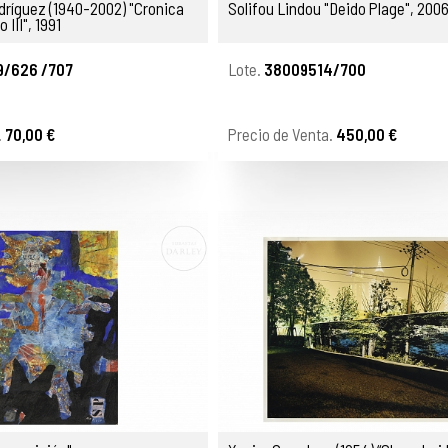
odríguez (1940-2002) "Cronica
Solifou Lindou "Deido Plage", 200
 III", 1991
/626 /707
Lote.
38009514/700
.
70,00 €
Precio de Venta.
450,00 €