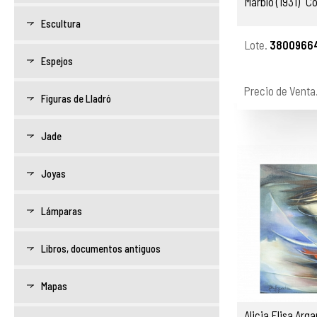
Marblo (1931) "
Escultura
Lote.
3800966
Espejos
Precio de Venta
Figuras de Lladró
Jade
Joyas
Lámparas
Libros, documentos antiguos
Mapas
Alicia Elisa Arg