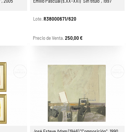
”, 2005
Emilio Pascual (s.XX-XXI) "Sin título", 1997
Lote.
R38000671/620
Precio de Venta.
250,00 €
José Esteve Adam (1946) "Composición", 1990