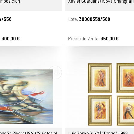
Composición"
Xavier Guardans (1954) “Shanghai I
4/556
Lote.
38008359/589
.
300,00 €
Precio de Venta.
350,00 €
andoña Rivera (1941) "Sujetos al
Luis Zenko (s.XX) "Tango", 1998