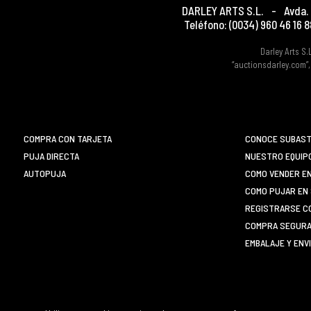
DARLEY ARTS S.L.
-
Avda. 
Teléfono:
(0034) 960 46 16 8
Darley Arts S.
“auctionsdarley.com”,
COMPRA CON TARJETA
CONOCE SUBAST
PUJA DIRECTA
NUESTRO EQUIP
AUTOPUJA
COMO VENDER E
COMO PUJAR EN 
REGISTRARSE C
COMPRA SEGURA 
EMBALAJE Y ENV