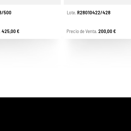
8/500
Lote.
R28010422/428
.
425,00 €
Precio de Venta.
200,00 €