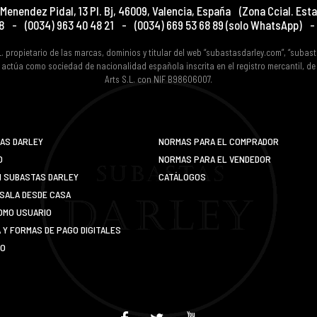
Menendez Pidal, 13 Pl. Bj
,
46009
,
Valencia
,
España
(Zona Ccial. Esta
8
-
(0034) 963 40 48 21
-
(0034) 669 53 68 89
(solo WhatsApp)
-
L. propietario de las marcas, dominios y titular del web “subastasdarley.com”, “subas
 actúa como sociedad de nacionalidad española inscrita en el registro mercantil, d
Arts S.L. con NIF B98606007.
AS DARLEY
NORMAS PARA EL COMPRADOR
O
NORMAS PARA EL VENDEDOR
N SUBASTAS DARLEY
CATÁLOGOS
SALA DESDE CASA
OMO USUARIO
Y FORMAS DE PAGO DIGITALES
IO