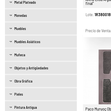
Metal Plateado
final"
Lote.
1R380018
Monedas
Muebles
Precio de Venta
Muebles Asiáticos
Muñeca
Objetos y Antigüedades
Obra Gráfica
Pieles
Pintura Antigua
Paco Munyoç Obr