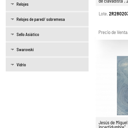
de clavadista", 
Relojes
Lote.
2R28020
Relojes de pared/ sobremesa
Precio de Venta
Sello Asiático
Swarovski
Vidrio
Jesús de Miguel Alcántara
incertidumbre"