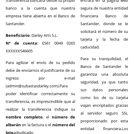
transferencia bancaria desde su propio
entrará en la página web
banco a la cuenta que nuestra
segura de nuestra entidad
empresa tiene abierta en el Banco de
financiera Banco de
Santander.
Santander, donde se le
solicitará el número de su
Beneficiario
: Darley Arts S.L.
tarjeta y la fecha de
Nº de cuenta
: ES61 0049 0265
caducidad.
XXXXXX546605
Para su tranquilidad, el
Para agilizar el envío de su pedido
Banco de Santander le
debe de enviarnos el justificante de su
garantiza una absoluta
ingreso por e-mail
seguridad, ya que tanto
(admin@subastasdarley.com).
Para
sus datos personales
poder identificar correctamente su
como los de su tarjeta
transferencia, es imprescindible que al
viajan encriptados gracias
realizar la transferencia indique su
al servidor seguro SSL
nombre completo
, el
número de
proporcionado por esta
albarán
en la factura o el
número del
entidad financiera.Los
lote
adjudicado.