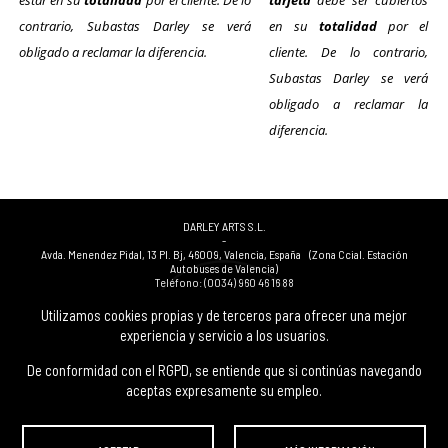
estar en su
totalidad
por el cliente. De lo
tarjeta
debe ser cubiertos
contrario, Subastas Darley se verá
en su
totalidad
por el
obligado a reclamar la diferencia.
cliente. De lo contrario,
Subastas Darley se verá
obligado a reclamar la
diferencia.
DARLEY ARTS S.L.
-
Avda. Menendez Pidal, 13 Pl. Bj
,
46009
,
Valencia
,
España
(Zona Ccial. Estación
Autobuses de Valencia)
Teléfono:
(0034) 960 46 16 88
-
(0034) 963 40 48 21
Utilizamos cookies propias y de terceros para ofrecer una mejor
-
experiencia y servicio a los usuarios.
(0034) 669 53 68 89
(solo WhatsApp)
-
info@subastasdarley.com
De conformidad con el RGPD, se entiende que si continúas navegando
aceptas expresamente su empleo.
© Subastas Darley. 2026. Todos los derechos reservados.