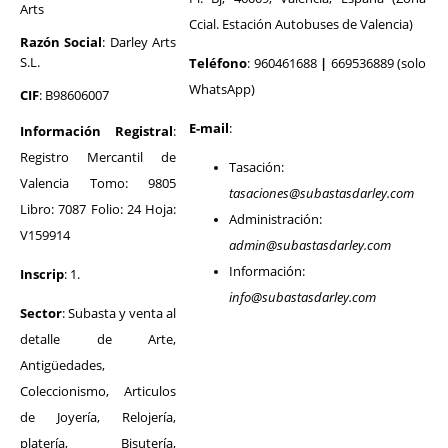
Arts
Ccial. Estación Autobuses de Valencia)
Razón Social
: Darley Arts
S.L.
Teléfono
: 960461688
|
669536889 (solo
WhatsApp)
CIF
: B98606007
E-mail
:
Información Registral
:
Registro Mercantil de
Tasación:
Valencia Tomo: 9805
tasaciones@subastasdarley.com
Libro: 7087 Folio: 24 Hoja:
Administración:
V159914
admin@subastasdarley.com
Información:
Inscrip
: 1.
info@subastasdarley.com
Sector
: Subasta y venta al
detalle de Arte,
Antigüedades,
Coleccionismo, Articulos
de Joyería, Relojería,
platería, Bisutería,