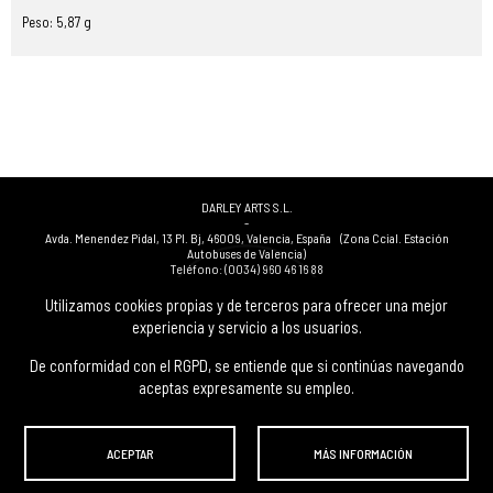
Peso: 5,87 g
DARLEY ARTS S.L.
-
Avda. Menendez Pidal, 13 Pl. Bj
,
46009
,
Valencia
,
España
(Zona Ccial. Estación
Autobuses de Valencia)
Teléfono:
(0034) 960 46 16 88
-
(0034) 963 40 48 21
Utilizamos cookies propias y de terceros para ofrecer una mejor
-
experiencia y servicio a los usuarios.
(0034) 669 53 68 89
(solo WhatsApp)
-
info@subastasdarley.com
De conformidad con el RGPD, se entiende que si continúas navegando
aceptas expresamente su empleo.
© Subastas Darley. 2026. Todos los derechos reservados.
ACEPTAR
MÁS INFORMACIÓN