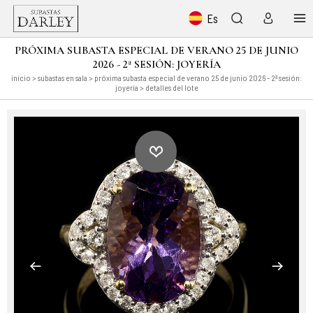
Es
PRÓXIMA SUBASTA ESPECIAL DE VERANO 25 DE JUNIO
2026 - 2ª SESIÓN: JOYERÍA
inicio
>
subastas en sala
>
próxima subasta especial de verano 25 de junio 2026 - 2ª sesión:
joyería
> detalles del lote