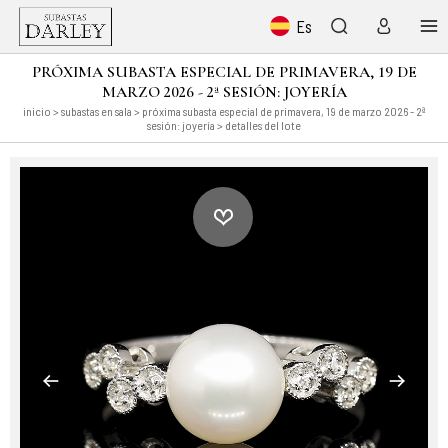
Es
PRÓXIMA SUBASTA ESPECIAL DE PRIMAVERA, 19 DE
MARZO 2026 - 2ª SESIÓN: JOYERÍA
inicio
>
subastas en sala
>
próxima subasta especial de primavera, 19 de marzo 2026 - 2ª
sesión: joyería
> detalles del lote