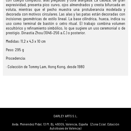
con cuerpo compacto, alas plegadas y cola alargada. La cabeza, de gran
expresividad, presenta pico curvo, ojos almendrados y cresta bifurcada en
voluta, mientras que el pecho muestra una protuberancia modelada y
decorada con motivos circulares. Las alas y las patas están decoradas con
incisiones geométricas de estilo lineal. La base cilíndrica, hueca, indica su
uso como terminal de bastón o cetro ritual. El trabajo combina volumen
escultórico y refinamiento simbólico, lo que sugiere un uso ceremonial o de
prestigio. Dinastía Zhou (1046–256 a.C.) o posterior.
Medidas: 11,2 x 4,3 x 10 cm
Peso: 295 g
Procedencia:
· Colección de Tommy Lam, Hong Kong, desde 1980
DARLEY ARTS S.L.
-
Avda. Menendez Pidal, 13 Pl. Bj
,
46009
,
Valencia
,
España
(Zona Ccial. Estación
Autobuses de Valencia)