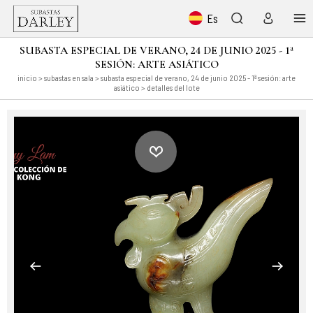
Es
SUBASTA ESPECIAL DE VERANO, 24 DE JUNIO 2025 - 1ª
SESIÓN: ARTE ASIÁTICO
inicio
>
subastas en sala
>
subasta especial de verano, 24 de junio 2025 - 1ª sesión: arte
asiático
> detalles del lote