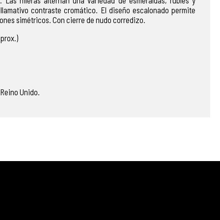
s.
Las
hileras
alternan una variedad de
esmeraldas
,
rubíes
y
n
llamativo
contraste
cromático.
El
diseño
escalonado
permite
rones
simétricos
. Con cierre de nudo corredizo.
aprox.)
 Reino Unido.