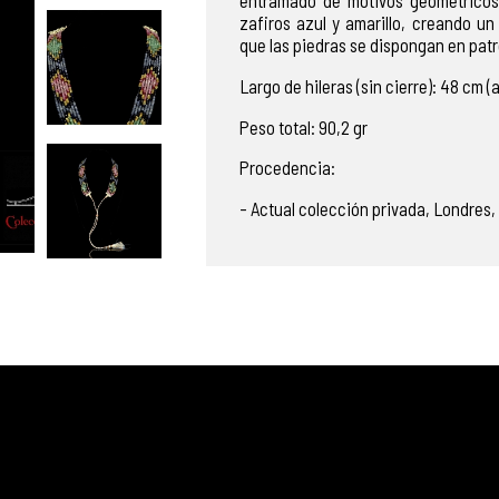
entramado
de
motivos
geométrico
zafiros azul y amarillo
,
creando
u
que
las
piedras
se
dispongan
en
pat
L
argo de hileras (sin cierre): 48 cm (
Peso total: 90,2 gr
Procedencia:
- Actual colección privada, Londres,