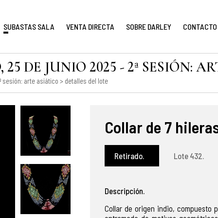
SUBASTAS SALA
VENTA DIRECTA
SOBRE DARLEY
CONTACTO
5 DE JUNIO 2025 - 2ª SESIÓN: A
 sesión: arte asiático
> detalles del lote
Collar de 7 hilera
Retirado.
Lote 432.
Descripción.
Collar
de origen indio,
compuesto