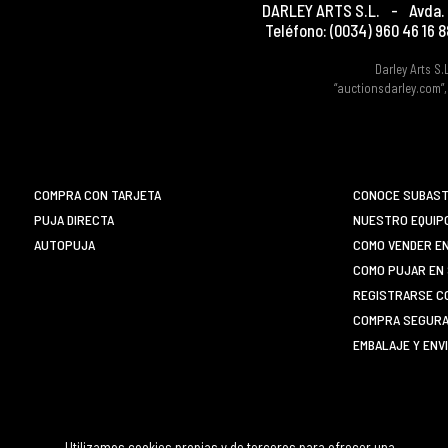
DARLEY ARTS S.L.
-
Avda. 
Teléfono:
(0034) 960 46 16 8
Darley Arts S.
“auctionsdarley.com”,
COMPRA CON TARJETA
CONOCE SUBAST
PUJA DIRECTA
NUESTRO EQUIP
AUTOPUJA
COMO VENDER E
COMO PUJAR EN 
REGISTRARSE C
COMPRA SEGURA 
EMBALAJE Y ENV
Utilizamos cookies propias y de terceros para ofrecer una