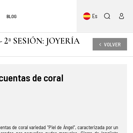
Es
BLOG
2ª SESIÓN: JOYERÍA
VOLVER
 cuentas de coral
uentas de coral variedad "Piel de Ángel", caracterizada por un