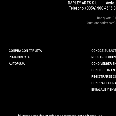
DARLEY ARTS S.L.
-
Avda. 
Teléfono:
(0034) 960 46 16 8
Darley Arts S.
“auctionsdarley.com”,
COMPRA CON TARJETA
CONOCE SUBAST
PUJA DIRECTA
NUESTRO EQUIP
AUTOPUJA
COMO VENDER E
COMO PUJAR EN 
REGISTRARSE C
COMPRA SEGURA 
EMBALAJE Y ENV
Utilizamos cookies propias y de terceros para ofrecer una