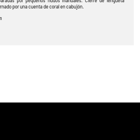
paradas por pequeños nudos manuales. Cierre de lengüeta
dornado por una cuenta de coral en cabujón.
m