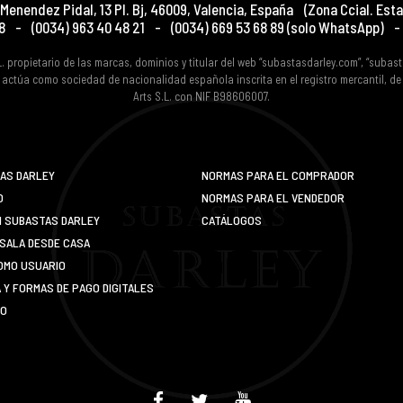
Menendez Pidal, 13 Pl. Bj
,
46009
,
Valencia
,
España
(Zona Ccial. Esta
8
-
(0034) 963 40 48 21
-
(0034) 669 53 68 89
(solo WhatsApp)
-
L. propietario de las marcas, dominios y titular del web “subastasdarley.com”, “subas
 actúa como sociedad de nacionalidad española inscrita en el registro mercantil, d
Arts S.L. con NIF B98606007.
AS DARLEY
NORMAS PARA EL COMPRADOR
O
NORMAS PARA EL VENDEDOR
N SUBASTAS DARLEY
CATÁLOGOS
SALA DESDE CASA
OMO USUARIO
Y FORMAS DE PAGO DIGITALES
IO