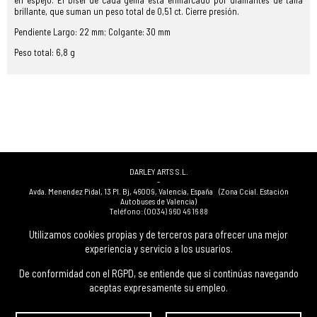
en espejo. El bisel de cada gema está enmarcado por diamantes de talla
brillante, que suman un peso total de 0,51 ct. Cierre presión.
Pendiente Largo: 22 mm; Colgante: 30 mm
Peso total: 6,8 g
DARLEY ARTS S.L.
-
Avda. Menendez Pidal, 13 Pl. Bj
,
46009
,
Valencia
,
España
(Zona Ccial. Estación
Autobuses de Valencia)
Teléfono:
(0034) 960 46 16 88
-
(0034) 963 40 48 21
Utilizamos cookies propias y de terceros para ofrecer una mejor
-
experiencia y servicio a los usuarios.
(0034) 669 53 68 89
(solo WhatsApp)
-
info@subastasdarley.com
De conformidad con el RGPD, se entiende que si continúas navegando
aceptas expresamente su empleo.