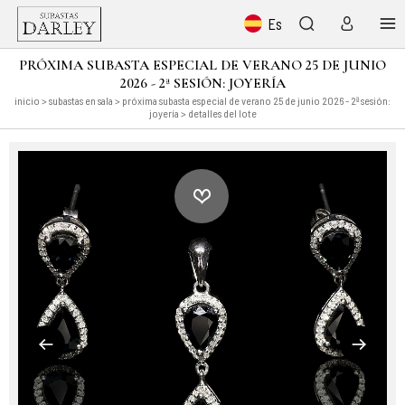
Es
PRÓXIMA SUBASTA ESPECIAL DE VERANO 25 DE JUNIO
2026 - 2ª SESIÓN: JOYERÍA
inicio
>
subastas en sala
>
próxima subasta especial de verano 25 de junio 2026 - 2ª sesión:
joyería
> detalles del lote