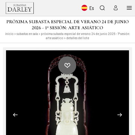
Es
PRÓXIMA SUBASTA ESPECIAL DE VERANO 24 DE JUNIO
2026 - 1ª SESIÓN: ARTE ASIÁTICO
inicio
>
subastas en sala
>
próxima subasta especial de verano 24 de junio 2026 - 1ª sesión:
arte asiático
> detalles del lote