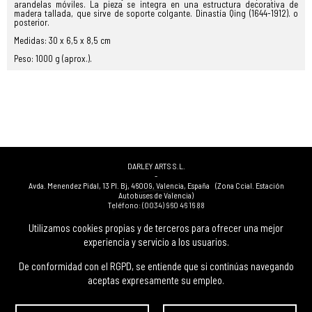
arandelas móviles. La pieza se integra en una estructura decorativa de
madera tallada, que sirve de soporte colgante. Dinastía Qing (1644-1912). o
posterior.
Medidas: 30 x 6,5 x 8,5 cm
Peso: 1000 g (aprox.).
DARLEY ARTS S.L.
-
Avda. Menendez Pidal, 13 Pl. Bj
,
46009
,
Valencia
,
España
(Zona Ccial. Estación
Autobuses de Valencia)
Teléfono:
(0034) 960 46 16 88
-
(0034) 963 40 48 21
Utilizamos cookies propias y de terceros para ofrecer una mejor
-
experiencia y servicio a los usuarios.
(0034) 669 53 68 89
(solo WhatsApp)
-
info@subastasdarley.com
De conformidad con el RGPD, se entiende que si continúas navegando
aceptas expresamente su empleo.