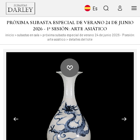
Es
PRÓXIMA SUBASTA ESPECIAL DE VERANO 24 DE JUNIO
2026 - 1ª SESIÓN: ARTE ASIÁTICO
inicio
>
subastas en sala
>
próxima subasta especial de verano 24 de junio 2026 - 1ª sesión:
arte asiático
> detalles del lote