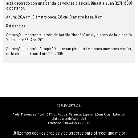
está decorado con una banda de volutas clásicas. Dinastía Yuan (1271-1368)
o posterior.
Altura: 26,4 cm; Diámetro boca: 7,8 cm; Diámetro base: 8 cm
Referencias:
Sotheby's. Importante jarrón de botella "dragón" azul y blanco de la dinastía
Yuan. Lote 38. Abr. 2011
Sotheby's. Un jarrón "dragón" Yuhuchun ping azul y blanco muy poco común,
de la dinastía Yuan. Lote 101. 2005
DARLEY ARTS S.L.
-
Avda. Menendez Pidal, 13 Pl. Bj
,
46009
,
Valencia
,
España
(Zona Ccial. Estación
Autobuses de Valencia)
Teléfono:
(0034) 960 46 16 88
-
(0034) 963 40 48 21
Utilizamos cookies propias y de terceros para ofrecer una mejor
-