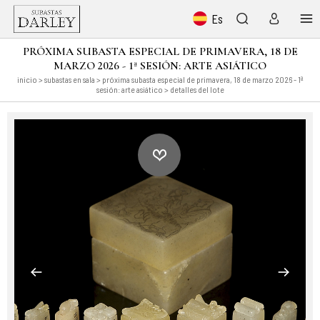
Es
PRÓXIMA SUBASTA ESPECIAL DE PRIMAVERA, 18 DE
MARZO 2026 - 1ª SESIÓN: ARTE ASIÁTICO
inicio
>
subastas en sala
>
próxima subasta especial de primavera, 18 de marzo 2026 - 1ª
sesión: arte asiático
> detalles del lote