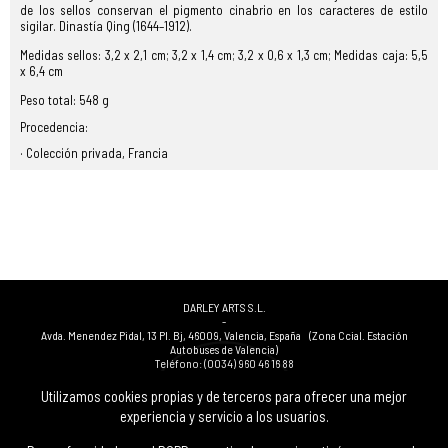
de los sellos conservan el pigmento cinabrio en los caracteres de estilo
sigilar. Dinastía Qing (1644–1912).
Medidas sellos: 3,2 x 2,1 cm; 3,2 x 1,4 cm; 3,2 x 0,6 x 1,3 cm; Medidas caja: 5,5
x 6,4 cm
Peso total: 548 g
Procedencia:
· Colección privada, Francia
DARLEY ARTS S.L.
-
Avda. Menendez Pidal, 13 Pl. Bj
,
46009
,
Valencia
,
España
(Zona Ccial. Estación
Autobuses de Valencia)
Teléfono:
(0034) 960 46 16 88
-
(0034) 963 40 48 21
Utilizamos cookies propias y de terceros para ofrecer una mejor
-
experiencia y servicio a los usuarios.
(0034) 669 53 68 89
(solo WhatsApp)
-
info@subastasdarley.com