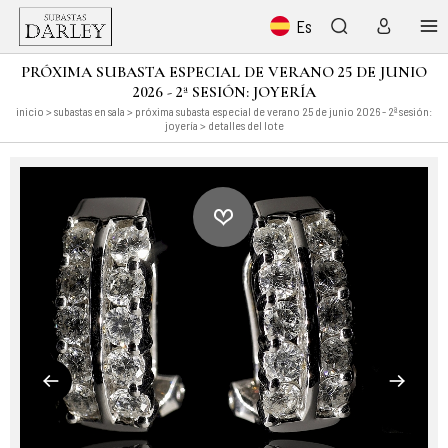
Es
PRÓXIMA SUBASTA ESPECIAL DE VERANO 25 DE JUNIO
2026 - 2ª SESIÓN: JOYERÍA
inicio
>
subastas en sala
>
próxima subasta especial de verano 25 de junio 2026 - 2ª sesión:
joyería
> detalles del lote