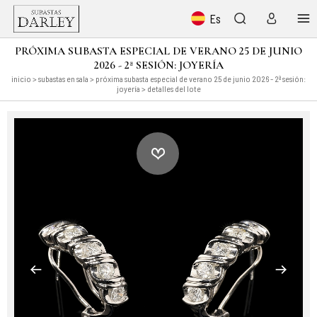
Es
PRÓXIMA SUBASTA ESPECIAL DE VERANO 25 DE JUNIO
2026 - 2ª SESIÓN: JOYERÍA
inicio
>
subastas en sala
>
próxima subasta especial de verano 25 de junio 2026 - 2ª sesión:
joyería
> detalles del lote