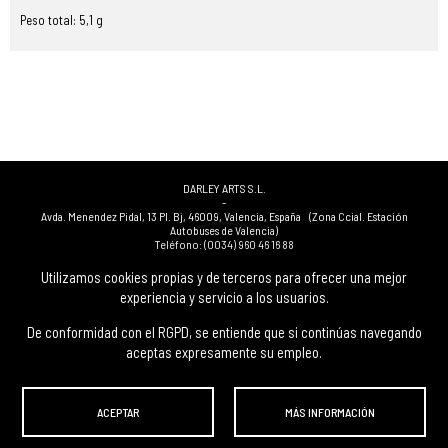
Peso total: 5,1 g
DARLEY ARTS S.L.
-
Avda. Menendez Pidal, 13 Pl. Bj
,
46009
,
Valencia
,
España
(Zona Ccial. Estación
Autobuses de Valencia)
Teléfono:
(0034) 960 46 16 88
-
(0034) 963 40 48 21
Utilizamos cookies propias y de terceros para ofrecer una mejor
-
experiencia y servicio a los usuarios.
(0034) 669 53 68 89
(solo WhatsApp)
-
info@subastasdarley.com
De conformidad con el RGPD, se entiende que si continúas navegando
aceptas expresamente su empleo.
© Subastas Darley. 2026. Todos los derechos reservados.
ACEPTAR
MÁS INFORMACIÓN