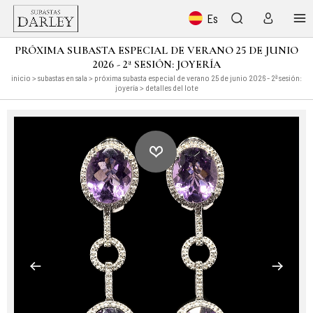
Es
PRÓXIMA SUBASTA ESPECIAL DE VERANO 25 DE JUNIO
2026 - 2ª SESIÓN: JOYERÍA
inicio
>
subastas en sala
>
próxima subasta especial de verano 25 de junio 2026 - 2ª sesión:
joyería
> detalles del lote