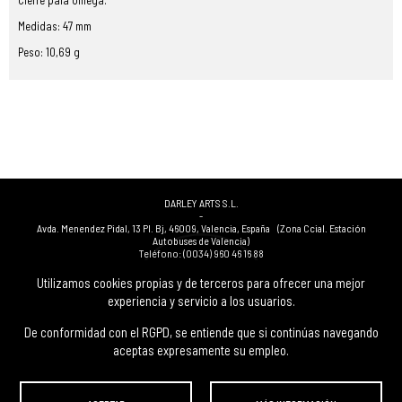
Cierre pala Omega.
Medidas: 47 mm
Peso: 10,69 g
DARLEY ARTS S.L.
-
Avda. Menendez Pidal, 13 Pl. Bj
,
46009
,
Valencia
,
España
(Zona Ccial. Estación
Autobuses de Valencia)
Teléfono:
(0034) 960 46 16 88
-
(0034) 963 40 48 21
Utilizamos cookies propias y de terceros para ofrecer una mejor
-
experiencia y servicio a los usuarios.
(0034) 669 53 68 89
(solo WhatsApp)
-
info@subastasdarley.com
De conformidad con el RGPD, se entiende que si continúas navegando
aceptas expresamente su empleo.
© Subastas Darley. 2026. Todos los derechos reservados.