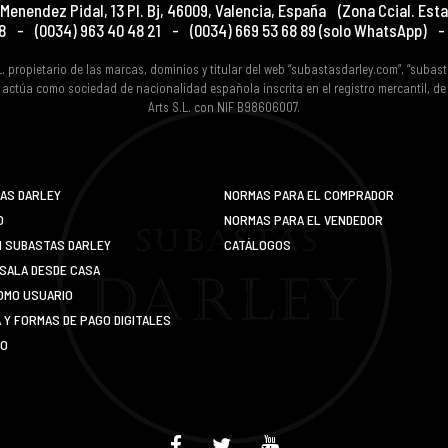
Menendez Pidal, 13 Pl. Bj
,
46009
,
Valencia
,
España
(Zona Ccial. Esta
8
-
(0034) 963 40 48 21
-
(0034) 669 53 68 89
(solo WhatsApp)
-
L. propietario de las marcas, dominios y titular del web “subastasdarley.com”, “subas
 actúa como sociedad de nacionalidad española inscrita en el registro mercantil, d
Arts S.L. con NIF B98606007.
AS DARLEY
NORMAS PARA EL COMPRADOR
O
NORMAS PARA EL VENDEDOR
N SUBASTAS DARLEY
CATÁLOGOS
SALA DESDE CASA
OMO USUARIO
Y FORMAS DE PAGO DIGITALES
IO