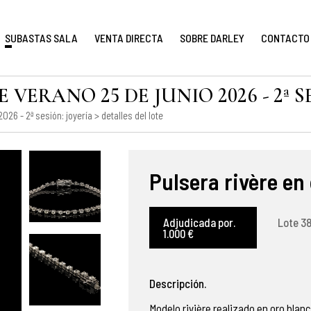
SUBASTAS SALA
VENTA DIRECTA
SOBRE DARLEY
CONTACTO
VERANO 25 DE JUNIO 2026 - 2ª S
026 - 2ª sesión: joyería
> detalles del lote
Pulsera rivère en
Adjudicada por.
Lote 38
1.000 €
Descripción.
Modelo rivière realizado en oro blanc