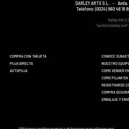
DARLEY ARTS S.L.
-
Avda. 
Teléfono:
(0034) 960 46 16 8
Darley Arts S.
“auctionsdarley.com”,
COMPRA CON TARJETA
CONOCE SUBAST
PUJA DIRECTA
NUESTRO EQUIP
AUTOPUJA
COMO VENDER E
COMO PUJAR EN 
REGISTRARSE C
COMPRA SEGURA 
EMBALAJE Y ENV
Utilizamos cookies propias y de terceros para ofrecer una