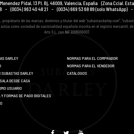
Menendez Pidal, 13 Pl. Bj
,
46009
,
Valencia
,
España
(Zona Ccial. Esta
8
-
(0034) 963 40 48 21
-
(0034) 669 53 68 89
(solo WhatsApp)
-
L. propietario de las marcas, dominios y titular del web “subastasdarley.com”, “subas
 actúa como sociedad de nacionalidad española inscrita en el registro mercantil, d
Arts S.L. con NIF B98606007.
AS DARLEY
NORMAS PARA EL COMPRADOR
O
NORMAS PARA EL VENDEDOR
N SUBASTAS DARLEY
CATÁLOGOS
SALA DESDE CASA
OMO USUARIO
Y FORMAS DE PAGO DIGITALES
IO