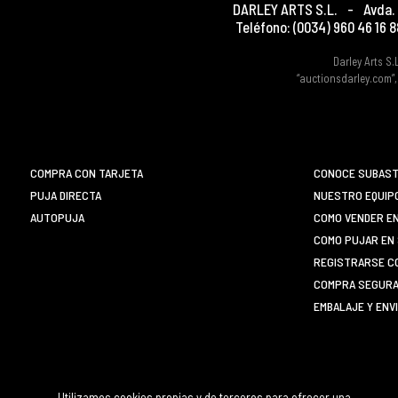
DARLEY ARTS S.L.
-
Avda. 
Teléfono:
(0034) 960 46 16 8
Darley Arts S.
“auctionsdarley.com”,
COMPRA CON TARJETA
CONOCE SUBAST
PUJA DIRECTA
NUESTRO EQUIP
AUTOPUJA
COMO VENDER E
COMO PUJAR EN 
REGISTRARSE C
COMPRA SEGURA 
EMBALAJE Y ENV
Utilizamos cookies propias y de terceros para ofrecer una